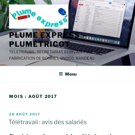
Aller
au
contenu
principal
PLUME EXPRESS –
PLUMETRICOT
TELETRAVAIL, SECRETARIAT, ECRIVAIN PUBLIC –
FABRICATION DE BONNET, SNOOD, BANDEAU
Menu
MOIS :
AOÛT 2017
PUBLIÉ
28 AOÛT 2017
LE
Télétravail : avis des salariés