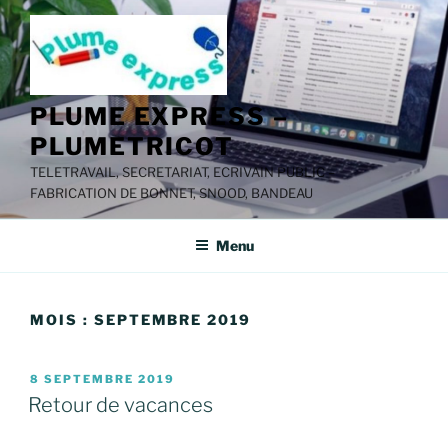
Aller
au
contenu
principal
PLUME EXPRESS –
PLUMETRICOT
TELETRAVAIL, SECRETARIAT, ECRIVAIN PUBLIC –
FABRICATION DE BONNET, SNOOD, BANDEAU
Menu
MOIS :
SEPTEMBRE 2019
PUBLIÉ
8 SEPTEMBRE 2019
LE
Retour de vacances