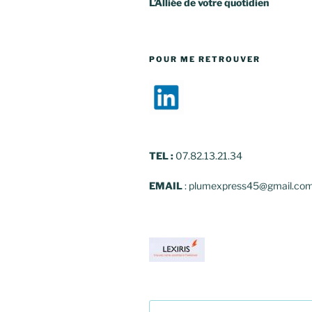
L’Alliée de votre quotidien
POUR ME RETROUVER
TEL
:
07.82.13.21.34
EMAIL
: plumexpress45@gmail.co
Recherche