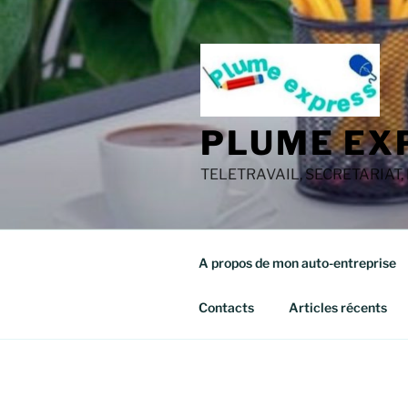
Aller
au
contenu
principal
PLUME EX
TELETRAVAIL, SECRETARIAT,
A propos de mon auto-entreprise
Contacts
Articles récents