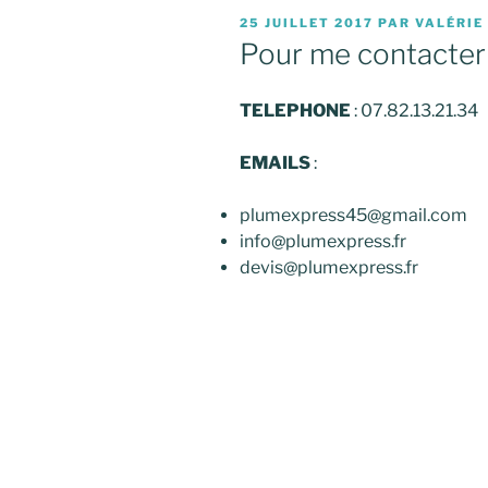
PUBLIÉ
25 JUILLET 2017
PAR
VALÉRIE
LE
Pour me contacter
TELEPHONE
: 07.82.13.21.34
EMAILS
:
plumexpress45@gmail.com
info@plumexpress.fr
devis@plumexpress.fr
Navigation
de
l’article